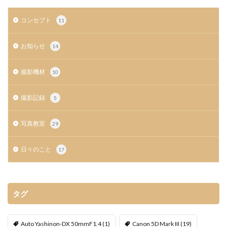
コンセプト
11
お知らせ
14
撮影機材
10
撮影記録
5
写真教室
29
日々のこと
17
タグ
Auto Yashinon-DX 50mmF1.4
(1)
Canon 5D Mark III
(19)