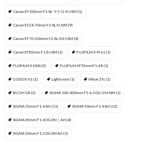
Canon EF100mm F2.8L マクロ IS USM
(1)
Canon EF24-70mm F2.8L II USM
(9)
Canon EF70-200mm F2.8L IS II USM
(4)
Canon EF85mm F1.8 USM
(1)
FUJIFILM X-Pro1
(1)
FUJIFILM X100S
(3)
FUJIFILM XF35mmF1.4 R
(1)
GODOX V1
(1)
Lightroom
(1)
Nikon Z fc
(1)
RICOH GR
(2)
SIGMA 100-400mm F5-6.3 DG OS HSM
(1)
SIGMA 35mm F1.4 Art
(11)
SIGMA 50mm F1.4 Art
(12)
SIGMA 85mm F1.4 DG DN｜Art
(4)
SIGMA 50mm F1.2 DG DN Art
(1)