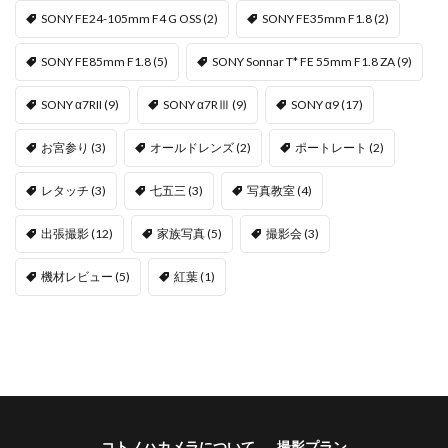
SONY FE24-105mm F4 G OSS
(2)
SONY FE35mm F1.8
(2)
SONY FE85mm F1.8
(5)
SONY Sonnar T* FE 55mm F1.8 ZA
(9)
SONY α7RII
(9)
SONY α7RⅢ
(9)
SONY α9
(17)
お宮参り
(3)
オールドレンズ
(2)
ポートレート
(2)
レタッチ
(3)
七五三
(3)
写真教室
(4)
出張撮影
(12)
家族写真
(5)
撮影会
(3)
機材レビュー
(5)
紅葉
(1)
コトノハカメラについて
撮影プラン