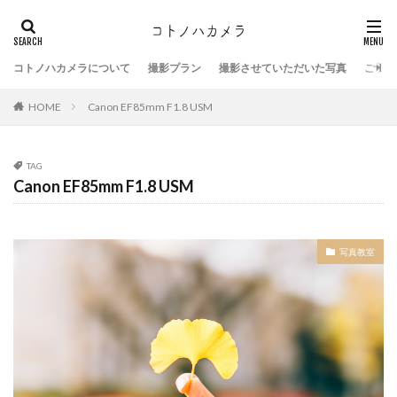
コトノハカメラについて
撮影プラン
撮影させていただいた写真
ご予約
HOME
Canon EF85mm F1.8 USM
TAG
Canon EF85mm F1.8 USM
写真教室